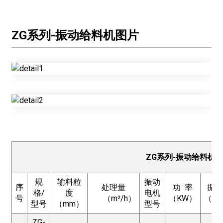
ZG系列-振动给料机图片
ZG系列-振动给料机
规
输料粒
振动
序
处理量
功 率
振 
格/
度
电机
号
（m³/h）
（KW）
（H
型号
（mm）
型号
ZG-