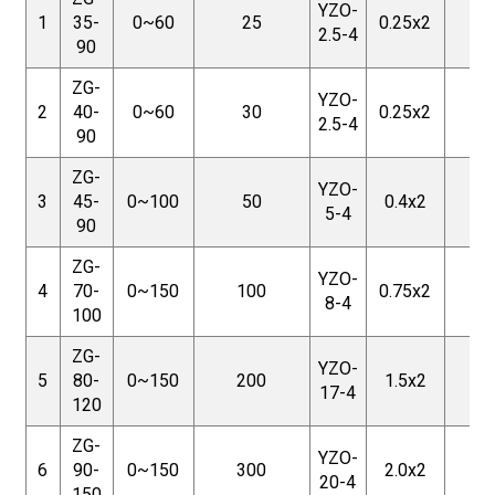
YZO-
1
35-
0~60
25
0.25x2
25
2.5-4
90
ZG-
YZO-
2
40-
0~60
30
0.25x2
25
2.5-4
90
ZG-
YZO-
3
45-
0~100
50
0.4x2
25
5-4
90
ZG-
YZO-
4
70-
0~150
100
0.75x2
25
8-4
100
ZG-
YZO-
5
80-
0~150
200
1.5x2
25
17-4
120
ZG-
YZO-
6
90-
0~150
300
2.0x2
25
20-4
150