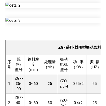
ZGF系列-封闭型振动给料机
规
输料粒
振动
序
处理量
功 率
振 幅
格/
度
电机
号
（t/h）
（KW）
（HZ）
型号
（mm）
型号
ZGF-
YZO-
1
35-
0~60
25
0.25x2
25
2.5-4
90
ZGF-
YZO-
2
40-
0~60
30
0.4x2
25
5-4